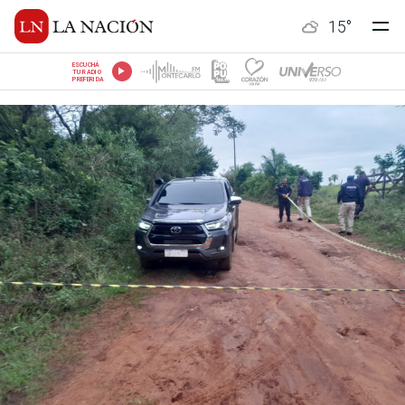
15
°
ESCUCHÁ
TU RADIO
PREFERIDA