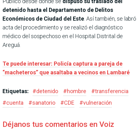
Público desde donde se
dispuso su traslado del
detenido hasta el Departamento de Delitos
Económicos de Ciudad del Este
. Así también, se labró
acta del procedimiento y se realizó el diagnóstico
médico del sospechoso en el Hospital Distrital de
Areguá.
Te puede interesar: Policía captura a pareja de
“macheteros” que asaltaba a vecinos en Lambaré
Etiquetas:
#
detenido
#
hombre
#
transferencia
#
cuenta
#
sanatorio
#
CDE
#
vulneración
Déjanos tus comentarios en Voiz