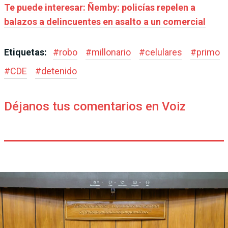
Te puede interesar: Ñemby: policías repelen a
balazos a delincuentes en asalto a un comercial
Etiquetas:
#
robo
#
millonario
#
celulares
#
primo
#
CDE
#
detenido
Déjanos tus comentarios en Voiz