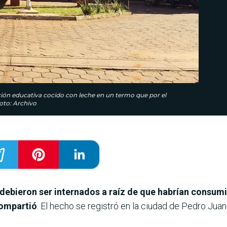
tución educativa cocido con leche en un termo que por el
oto: Archivo
 debieron ser internados a raíz de que habrían consumi
compartió
. El hecho se registró en la ciudad de Pedro Jua