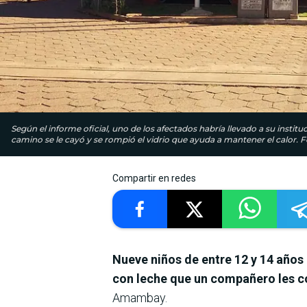
Según el informe oficial, uno de los afectados habría llevado a su insti
camino se le cayó y se rompió el vidrio que ayuda a mantener el calor. F
Compartir en redes
Nueve niños de entre 12 y 14 años
con leche que un compañero les 
Amambay.