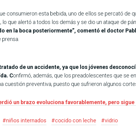
que consumieron esta bebida, uno de ellos se percató de qu
 lo que alertó a todos los demás y se dio un ataque de pá
do en la boca posteriormente”, comentó el doctor Pablo
 prensa.
 tratado de un accidente, ya que los jóvenes desconocía
ída. C
onfirmó, además, que los preadolescentes que se en
a cuestión preventiva, puesto que sufrieron algunos cortes
erdió un brazo evoluciona favorablemente, pero sigue 
#
niños internados
#
cocido con leche
#
vidrio