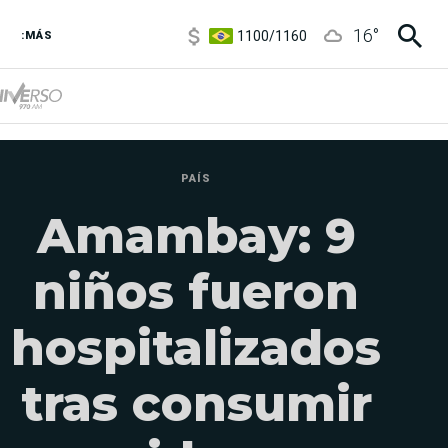
1100
/
1160
16
°
3,8
/
4
:MÁS
6850
/
7200
5900
/
5960
PAÍS
Amambay: 9
niños fueron
hospitalizados
tras consumir