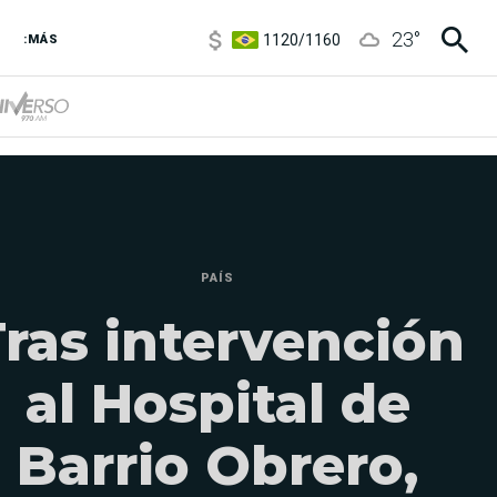
1120
/
1160
23
°
3,6
/
3,9
:MÁS
6850
/
7200
5920
/
5970
PAÍS
ras intervención
al Hospital de
Barrio Obrero,