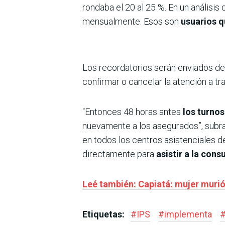
rondaba el 20 al 25 %. En un anális
mensualmente. Esos son
usuarios q
Los recordatorios serán enviados d
confirmar o cancelar la atención a tr
“Entonces 48 horas antes
los turno
nuevamente a los asegurados”, subra
en todos los centros asistenciales d
directamente para
asistir a la cons
Leé también: Capiatá: mujer murió
Etiquetas:
#
IPS
#
implementa