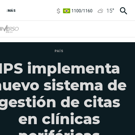
1100
/
1160
15
°
3,8
/
4
:MÁS
6850
/
7200
5900
/
5960
PAÍS
IPS implementa
nuevo sistema de
gestión de citas
en clínicas