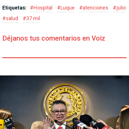
Etiquetas:
#
Hospital
#
Luque
#
atenciones
#
julio
#
salud
#
37 mil
Déjanos tus comentarios en Voiz