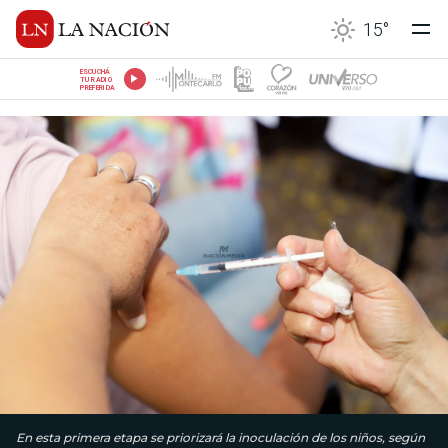
15
°
ESCUCHÁ
TU RADIO
PREFERIDA
En esta primera etapa se priorizará la inoculación de los niños, según