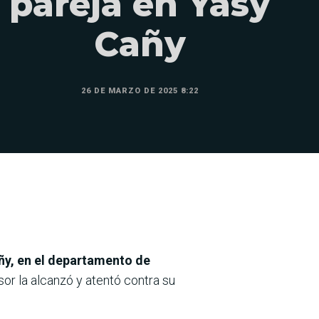
pareja en Yasy
Cañy
26 DE MARZO DE 2025 8:22
añy, en el departamento de
sor la alcanzó y atentó contra su