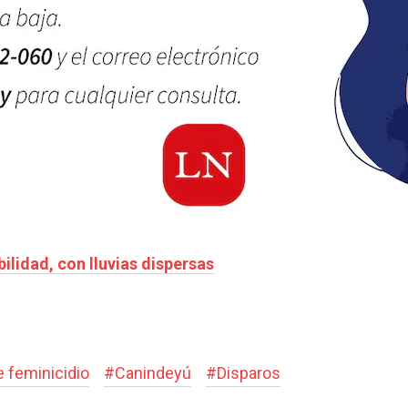
ilidad, con lluvias dispersas
e feminicidio
#
Canindeyú
#
Disparos