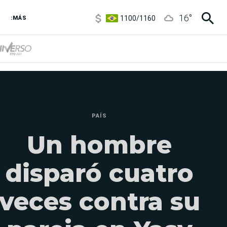
1100
/
1160
16
°
3,8
/
4
:MÁS
6850
/
7200
5900
/
5960
PAÍS
Un hombre
disparó cuatro
veces contra su