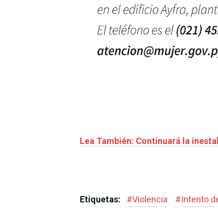
Lea También: Continuará la inestab
Etiquetas:
#
Violencia
#
Intento d