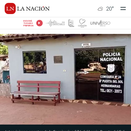
20
°
ESCUCHÁ
TU RADIO
PREFERIDA