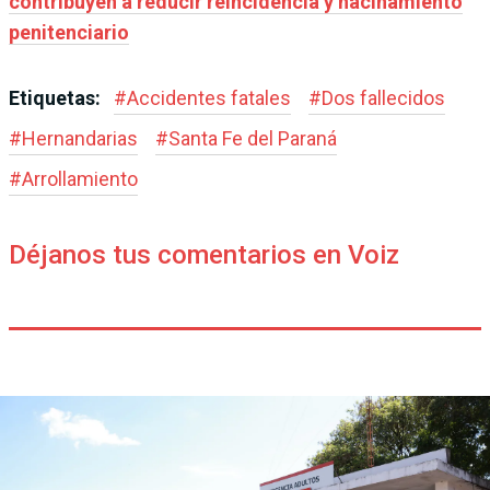
contribuyen a reducir reincidencia y hacinamiento
penitenciario
Etiquetas:
#
Accidentes fatales
#
Dos fallecidos
#
Hernandarias
#
Santa Fe del Paraná
#
Arrollamiento
Déjanos tus comentarios en Voiz