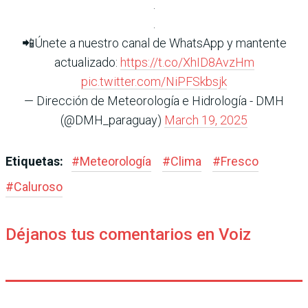
.
.
📲Únete a nuestro canal de WhatsApp y mantente
actualizado:
https://t.co/XhID8AvzHm
pic.twitter.com/NiPFSkbsjk
— Dirección de Meteorología e Hidrología - DMH
(@DMH_paraguay)
March 19, 2025
Etiquetas:
#
Meteorología
#
Clima
#
Fresco
#
Caluroso
Déjanos tus comentarios en Voiz