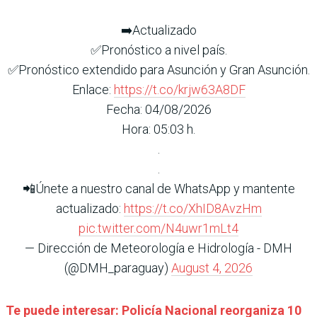
➡️Actualizado
✅Pronóstico a nivel país.
✅Pronóstico extendido para Asunción y Gran Asunción.
Enlace:
https://t.co/krjw63A8DF
Fecha: 04/08/2026
Hora: 05:03 h.
.
.
📲Únete a nuestro canal de WhatsApp y mantente
actualizado:
https://t.co/XhID8AvzHm
pic.twitter.com/N4uwr1mLt4
— Dirección de Meteorología e Hidrología - DMH
(@DMH_paraguay)
August 4, 2026
Te puede interesar:
Policía Nacional reorganiza 10