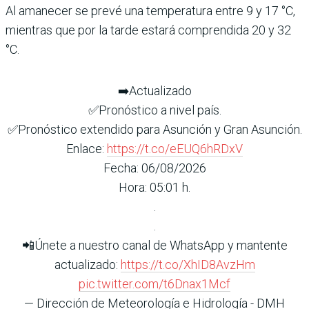
Al amanecer se prevé una temperatura entre 9 y 17 °C,
mientras que por la tarde estará comprendida 20 y 32
°C.
➡️Actualizado
✅Pronóstico a nivel país.
✅Pronóstico extendido para Asunción y Gran Asunción.
Enlace:
https://t.co/eEUQ6hRDxV
Fecha: 06/08/2026
Hora: 05:01 h.
.
.
📲Únete a nuestro canal de WhatsApp y mantente
actualizado:
https://t.co/XhID8AvzHm
pic.twitter.com/t6Dnax1Mcf
— Dirección de Meteorología e Hidrología - DMH