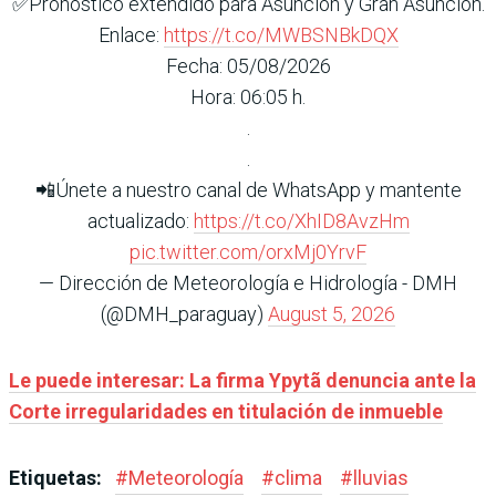
✅Pronóstico extendido para Asunción y Gran Asunción.
Enlace:
https://t.co/MWBSNBkDQX
Fecha: 05/08/2026
Hora: 06:05 h.
.
.
📲Únete a nuestro canal de WhatsApp y mantente
actualizado:
https://t.co/XhID8AvzHm
pic.twitter.com/orxMj0YrvF
— Dirección de Meteorología e Hidrología - DMH
(@DMH_paraguay)
August 5, 2026
Le puede interesar:
La firma Ypytã denuncia ante la
Corte irregularidades en titulación de inmueble
Etiquetas:
#
Meteorología
#
clima
#
lluvias