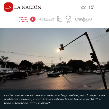
15
°
ESCUCHÁ
TU RADIO
PREFERIDA
Las temperaturas irán en aumento a lo largo del día, dando lugar a un
ambiente caluroso, con máximas estimadas en torno a los 34 °C en
todo el territorio. Foto: CMG/NM