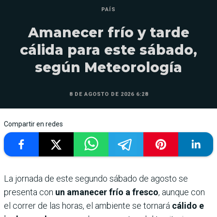
PAÍS
Amanecer frío y tarde
cálida para este sábado,
según Meteorología
8 DE AGOSTO DE 2026 6:28
Compartir en redes
La jornada de este segundo sábado de agosto se
presenta con
un amanecer frío a fresco
, aunque con
el correr de las horas, el ambiente se tornará
cálido e