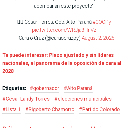
acompañan este proyecto".
👉🏽 ⁠César Torres, Gob. Alto Paraná.
#COCPy
pic.twitter.com/WRJja8HnVz
— Cara o Cruz (@caraocruzpy)
August 2, 2026
Te puede interesar: Plazo ajustado y sin líderes
nacionales, el panorama de la oposición de cara al
2028
Etiquetas:
#
gobernador
#
Alto Paraná
#
César Landy Torres
#
elecciones municipales
#
Lista 1
#
Rigoberto Chamorro
#
Partido Colorado