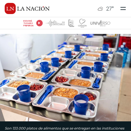
27
°
ESCUCHÁ
TU RADIO
PREFERIDA
Son 133.000 platos de alimentos que se entregan en las instituciones