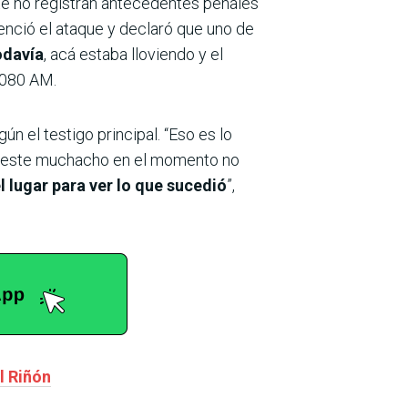
e no registran antecedentes penales
enció el ataque y declaró que uno de
odavía
, acá estaba lloviendo y el
 1080 AM.
ún el testigo principal. “Eso es lo
ro este muchacho en el momento no
 lugar para ver lo que sucedió
”,
l Riñón