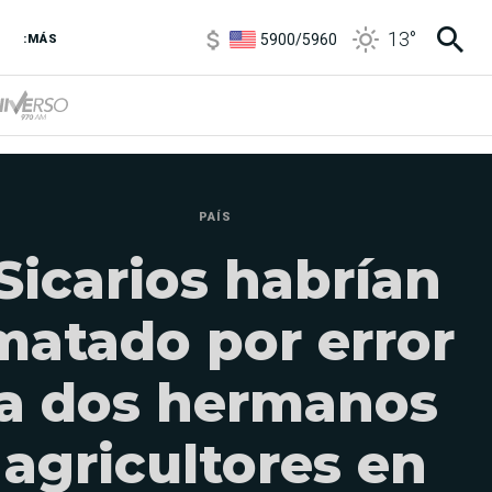
5900
/
5960
13
°
:MÁS
1100
/
1160
3,8
/
4
6850
/
7200
5900
/
5960
PAÍS
Sicarios habrían
matado por error
a dos hermanos
agricultores en