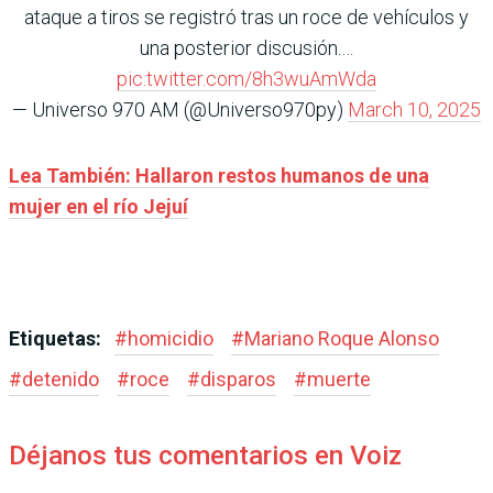
ataque a tiros se registró tras un roce de vehículos y
una posterior discusión.…
pic.twitter.com/8h3wuAmWda
— Universo 970 AM (@Universo970py)
March 10, 2025
Lea También: Hallaron restos humanos de una
mujer en el río Jejuí
Etiquetas:
#
homicidio
#
Mariano Roque Alonso
#
detenido
#
roce
#
disparos
#
muerte
Déjanos tus comentarios en Voiz