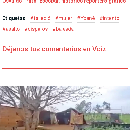
Osvaldo “Pato” Escobar, histórico reportero gráfico
Etiquetas:
#
falleció
#
mujer
#
Ypané
#
intento
#
asalto
#
disparos
#
baleada
Déjanos tus comentarios en Voiz