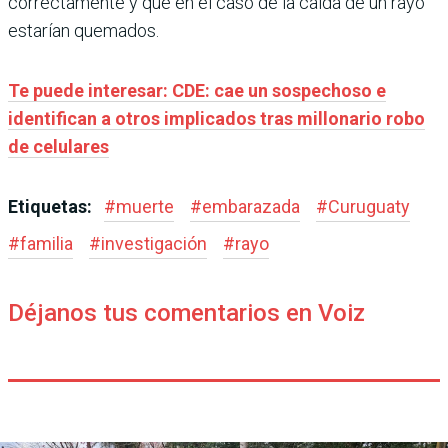
correctamente y que en el caso de la caída de un rayo
estarían quemados.
Te puede interesar: CDE: cae un sospechoso e
identifican a otros implicados tras millonario robo
de celulares
Etiquetas:
#
muerte
#
embarazada
#
Curuguaty
#
familia
#
investigación
#
rayo
Déjanos tus comentarios en Voiz