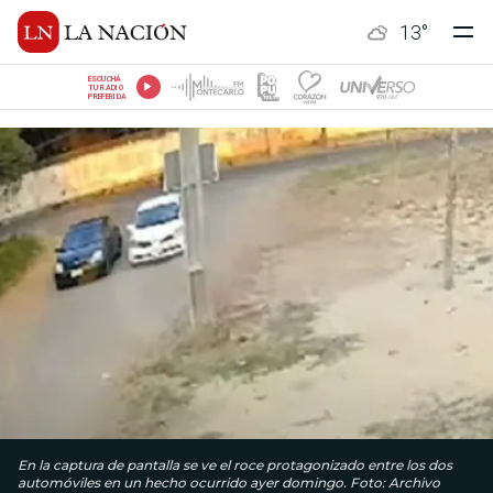
13
°
ESCUCHÁ
TU RADIO
PREFERIDA
En la captura de pantalla se ve el roce protagonizado entre los dos
automóviles en un hecho ocurrido ayer domingo. Foto: Archivo