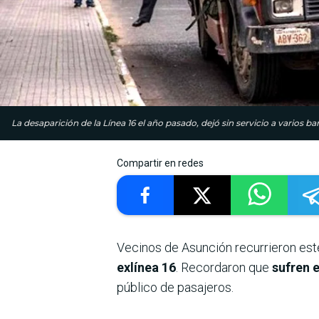
La desaparición de la Línea 16 el año pasado, dejó sin servicio a varios b
Compartir en redes
Vecinos de Asunción recurrieron este
exlínea 16
. Recordaron que
sufren 
público de pasajeros.