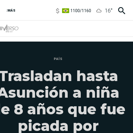
1100
/
1160
16
°
3,8
/
4
:MÁS
6850
/
7200
5900
/
5960
PAÍS
Trasladan hasta
Asunción a niña
e 8 años que fue
picada por