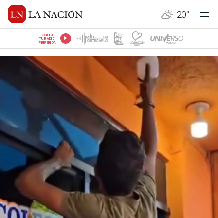
20
°
ESCUCHÁ
TU RADIO
PREFERIDA