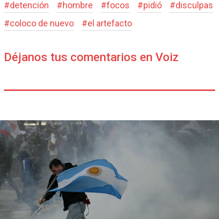
#
detención
#
hombre
#
focos
#
pidió
#
disculpas
#
coloco de nuevo
#
el artefacto
Déjanos tus comentarios en Voiz