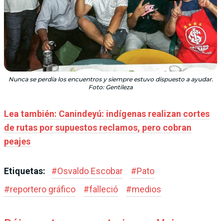
Nunca se perdía los encuentros y siempre estuvo dispuesto a ayudar.
Foto: Gentileza
Lea también: Canindeyú: indígenas realizan cortes
de rutas por supuestos reclamos, pero cobran
peajes
Etiquetas:
#
Osvaldo Escobar
#
Pato
#
reportero gráfico
#
falleció
#
medios