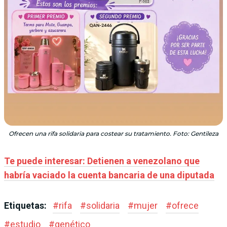
Ofrecen una rifa solidaria para costear su tratamiento. Foto: Gentileza
Te puede interesar: Detienen a venezolano que
habría vaciado la cuenta bancaria de una diputada
Etiquetas:
#
rifa
#
solidaria
#
mujer
#
ofrece
#
estudio
#
genético