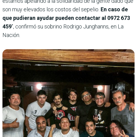
estamos apelando a la solidaridad de la gente dado que
son muy elevados los costos del sepelio.
En caso de
que pudieran ayudar pueden contactar al 0972 673
459
″, confirmó su sobrino Rodrigo Junghanns, en La
Nación.