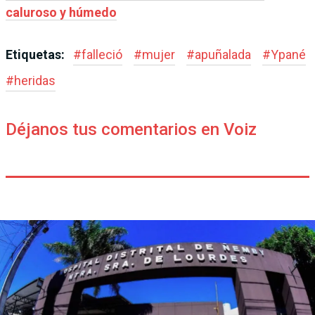
caluroso y húmedo
Etiquetas:
#
falleció
#
mujer
#
apuñalada
#
Ypané
#
heridas
Déjanos tus comentarios en Voiz