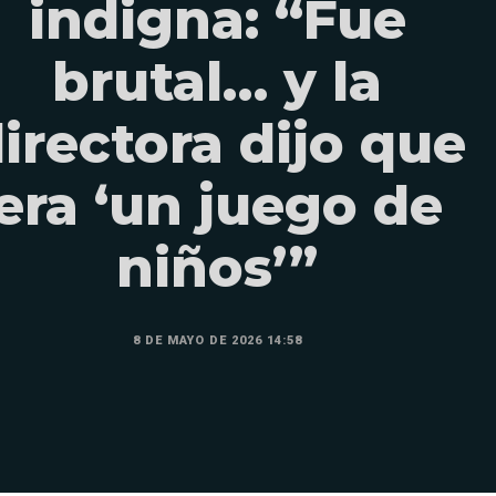
indigna: “Fue
brutal… y la
irectora dijo que
era ‘un juego de
niños’”
8 DE MAYO DE 2026 14:58