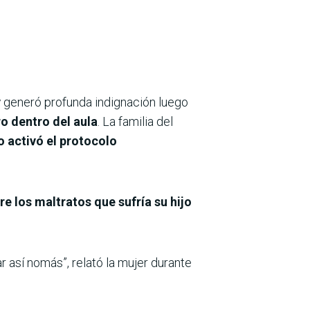
y
generó profunda indignación luego
o dentro del aula
. La familia del
o activó el protocolo
 los maltratos que sufría su hijo
ar así nomás”, relató la mujer durante