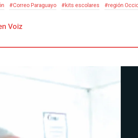
ón
#
Correo Paraguayo
#
kits escolares
#
región Occi
en Voiz