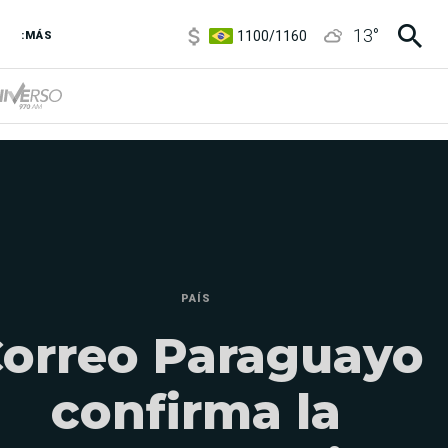
1100
/
1160
13
°
:MÁS
3,8
/
4
6850
/
7200
5900
/
5960
PAÍS
orreo Paraguayo
confirma la