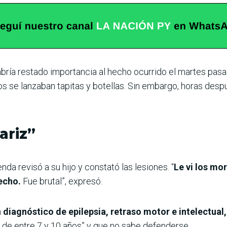
habría restado importancia al hecho ocurrido el martes pas
s se lanzaban tapitas y botellas. Sin embargo, horas despu
ariz”
enda revisó a su hijo y constató las lesiones. “
Le vi los mor
pecho.
Fue brutal”, expresó.
n
diagnóstico de epilepsia, retraso motor e intelectua
de entre 7 y 10 años” y que no sabe defenderse.