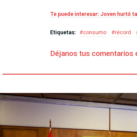
Te puede interesar: Joven hurtó ta
Etiquetas:
#
consumo
#
récord
Déjanos tus comentarios 