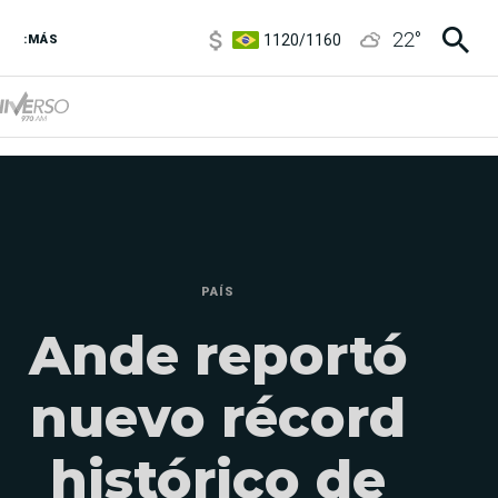
1120
/
1160
22
°
3,6
/
3,9
:MÁS
6850
/
7200
5920
/
5970
PAÍS
Ande reportó
nuevo récord
histórico de