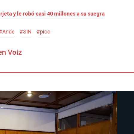
rjeta y le robó casi 40 millones a su suegra
#
Ande
#
SIN
#
pico
en Voiz