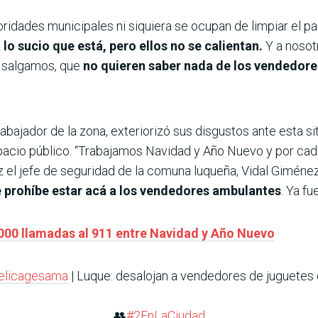
oridades municipales ni siquiera se ocupan de limpiar el pa
 lo sucio que está, pero ellos no se calientan.
Y a nosot
e salgamos, que
no quieren saber nada de los vendedore
 trabajador de la zona, exteriorizó sus disgustos ante esta 
espacio público. “Trabajamos Navidad y Año Nuevo y por cad
ez el jefe de seguridad de la comuna luqueña, Vidal Giméne
 prohíbe estar acá a los vendedores ambulantes
. Ya fu
000 llamadas al 911 entre Navidad y Año Nuevo
elicagesama
| Luque: desalojan a vendedores de juguetes 
👥
#2EnLaCiudad