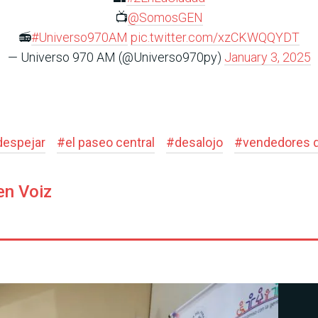
📺
@SomosGEN
📻
#Universo970AM
pic.twitter.com/xzCKWQQYDT
— Universo 970 AM (@Universo970py)
January 3, 2025
despejar
#
el paseo central
#
desalojo
#
vendedores d
en Voiz