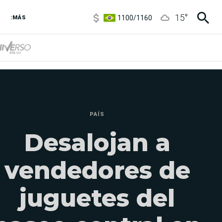
1100
/
1160
15
°
3,8
/
4
:MÁS
6850
/
7200
5900
/
5960
PAÍS
Desalojan a
vendedores de
juguetes del