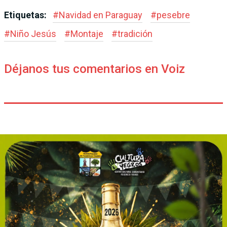
Etiquetas:
#
Navidad en Paraguay
#
pesebre
#
Niño Jesús
#
Montaje
#
tradición
Déjanos tus comentarios en Voiz