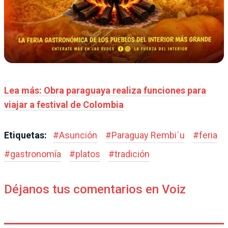
Lea más: Obra paraguaya realiza funciones para
viajar a festival de Colombia
Etiquetas:
#
Asunción
#
Paraguay Rembi´u
#
feria
#
gastronomía
#
platos
#
tradición
Déjanos tus comentarios en Voiz