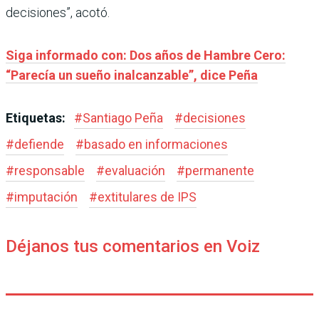
decisiones”, acotó.
Siga informado con: Dos años de Hambre Cero:
“Parecía un sueño inalcanzable”, dice Peña
Etiquetas:
#
Santiago Peña
#
decisiones
#
defiende
#
basado en informaciones
#
responsable
#
evaluación
#
permanente
#
imputación
#
extitulares de IPS
Déjanos tus comentarios en Voiz