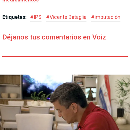
Etiquetas:
#
IPS
#
Vicente Bataglia
#
imputación
Déjanos tus comentarios en Voiz