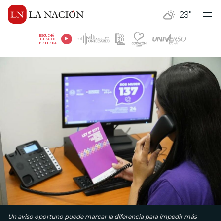
23
°
ESCUCHÁ
TU RADIO
PREFERIDA
Un aviso oportuno puede marcar la diferencia para impedir más