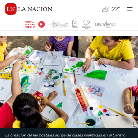
22
°
ESCUCHÁ
TU RADIO
PREFERIDA
La creación de las postales surge de clases realizadas en el Centro