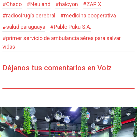
#
Chaco
#
Neuland
#
halcyon
#
ZAP X
#
radiocirugía cerebral
#
medicina cooperativa
#
salud paraguaya
#
Pablo Puku S.A.
#
primer servicio de ambulancia aérea para salvar
vidas
Déjanos tus comentarios en Voiz