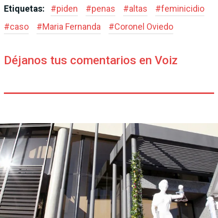
Etiquetas:
#
piden
#
penas
#
altas
#
feminicidio
#
caso
#
Maria Fernanda
#
Coronel Oviedo
Déjanos tus comentarios en Voiz