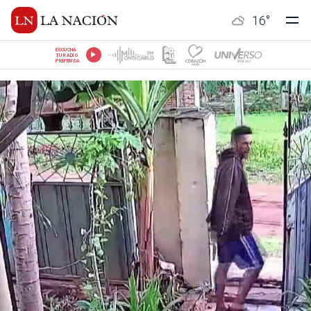
16
°
ESCUCHÁ
TU RADIO
PREFERIDA