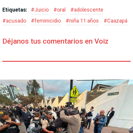
Etiquetas:
#
Juicio
#
oral
#
adolescente
#
acusado
#
feminicidio
#
niña 11 años
#
Caazapá
Déjanos tus comentarios en Voiz