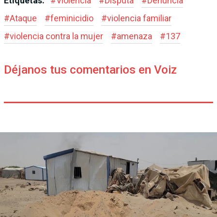
Etiquetas:
#
Violencia
#
Disputa
#
Denuncia
#
Ataque
#
feminicidio
#
violencia familiar
#
violencia contra la mujer
#
amenaza
#
137
Déjanos tus comentarios en Voiz