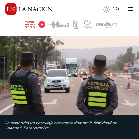
19
°
ESCUCHÁ
TU RADIO
PREFERIDA
Se dispondrá un patrullaje constante durante la festividad de
Caacupé. Foto: Archivo