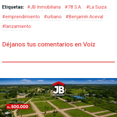
Etiquetas:
#
JB Inmobiliaria
#
78 S.A.
#
La Suiza
#
emprendimiento
#
urbano
#
Benjamín Aceval
#
lanzamiento
Déjanos tus comentarios en Voiz