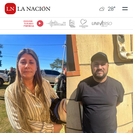
28
°
ESCUCHÁ
TU RADIO
PREFERIDA