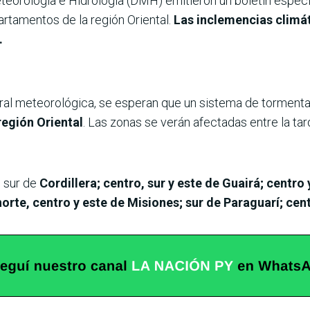
teorología e Hidrología (DMH) emitieron un boletín especia
rtamentos de la región Oriental.
Las inclemencias climát
.
ral meteorológica, se esperan que un sistema de torment
región Oriental
. Las zonas se verán afectadas entre la ta
 sur de
Cordillera; centro, sur y este de Guairá; centr
norte, centro y este de Misiones; sur de Paraguarí; cen