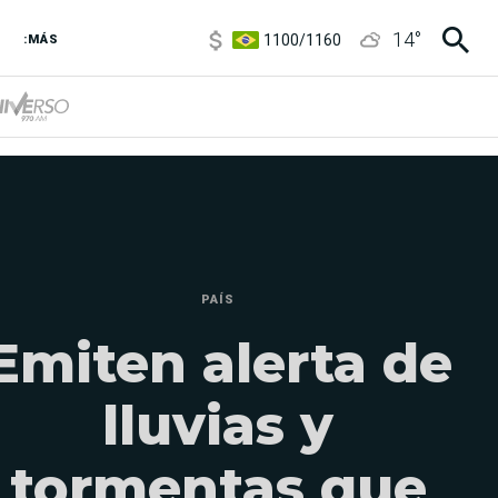
1100
/
1160
14
°
3,8
/
4
:MÁS
6850
/
7200
5900
/
5960
PAÍS
Emiten alerta de
lluvias y
tormentas que