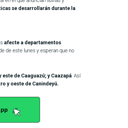
l en el que anuncian lluvias y
icas se desarrollarán durante la
as
afecte a departamentos
rde de este lunes y esperan que no
o y este de Caaguazú; y Caazapá
. Así
tro y oeste de Canindeyú.