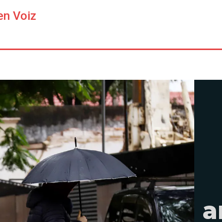
en Voiz
a