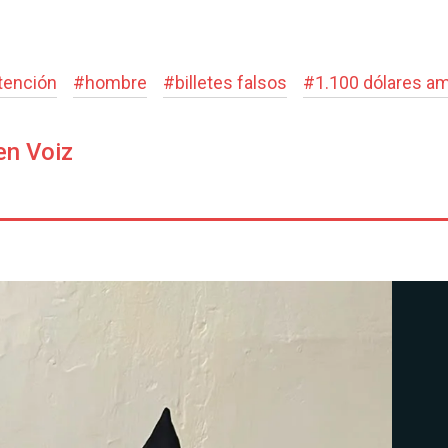
tención
#
hombre
#
billetes falsos
#
1.100 dólares a
en Voiz