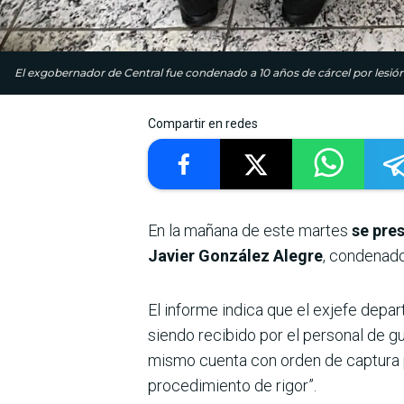
El exgobernador de Central fue condenado a 10 años de cárcel por lesión
Compartir en redes
En la mañana de este martes
se pre
Javier González Alegre
, condenado
El informe indica que el exjefe depart
siendo recibido por el personal de 
mismo cuenta con orden de captura pe
procedimiento de rigor”.