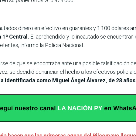
a en su poder otros G. 5.974.000.
autados dinero en efectivo en guaraníes y 1.100 dólares a
 1ª Central.
El aprehendido y lo incautado se encuentran 
tentes, informó la Policía Nacional.
arse de que se encontraba ante una posible falsificación de
 vez, se decidió denunciar el hecho a los efectivos policia
a identificada como Miguel Ángel Álvarez, de 28 años
ivia hacen que las primeras aguas del Pilcomayo llegue