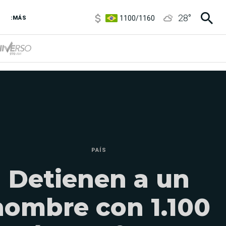
1100
/
1160
28
°
3,8
/
4
:MÁS
6850
/
7200
5900
/
5960
PAÍS
Detienen a un
hombre con 1.100