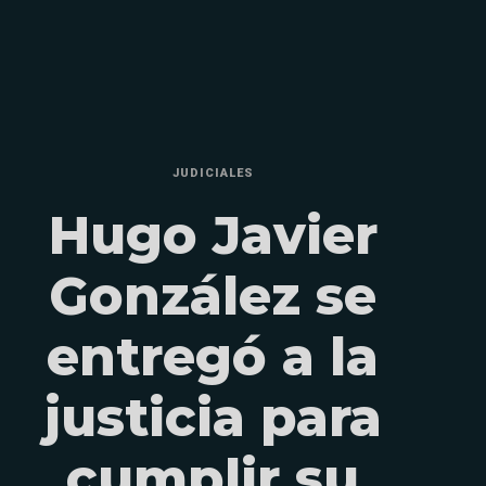
JUDICIALES
Hugo Javier
González se
entregó a la
justicia para
cumplir su