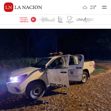
23
°
ESCUCHÁ
TU RADIO
PREFERIDA