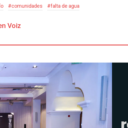
ío
#
comunidades
#
falta de agua
en Voiz