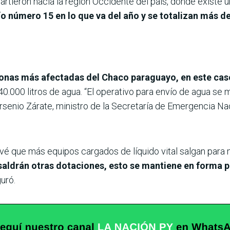
tieron hacia la región Occidente del país, donde existe un
vío número 15 en lo que va del año y se totalizan más d
zonas más afectadas del Chaco paraguayo, en este cas
340.000 litros de agua. “El operativo para envío de agua s
Arsenio Zárate, ministro de la Secretaría de Emergencia Na
evé que más equipos cargados de líquido vital salgan para
s saldrán otras dotaciones, esto se mantiene en form
guró.