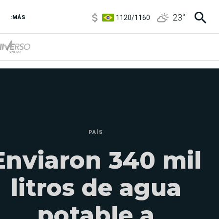
1120
/
1160
23
°
3,6
/
3,9
:MÁS
6850
/
7200
5920
/
5970
PAÍS
Enviaron 340 mil
litros de agua
potable a