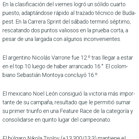
En la clasificación del vier­nes logró un sólido cuarto
puesto, adaptándose rápido al trazado técnico de Buda­
pest. En la Carrera Sprint del sábado terminó sép­timo,
rescatando dos pun­tos valiosos en la prueba corta, a
pesar de una lar­gada con algunos inconve­nientes.
El argentino Nicolás Varrone fue 12.º tras llegar a estar
en el top 10 luego de haber arrancado 16.°. El colom­
biano Sebastián Montoya concluyó 16.º.
El mexicano Noel León con­siguió la victoria más impor­
tante de su campaña, resul­tado que le permitió sumar
su primer triunfo en una Feature Race de la catego­ría y
consolidarse en quinto lugar del campeonato.
El búlgaro Nikola Tsolov (+13.300/13.3) mantiene el