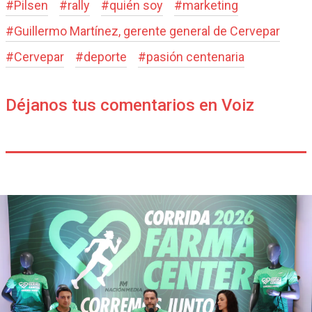
#
Pilsen
#
rally
#
quién soy
#
marketing
#
Guillermo Martínez, gerente general de Cervepar
#
Cervepar
#
deporte
#
pasión centenaria
Déjanos tus comentarios en Voiz