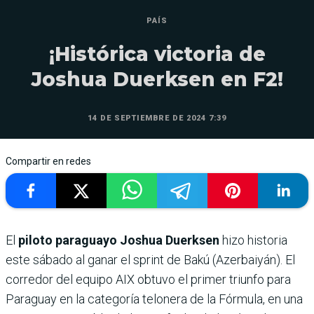
PAÍS
¡Histórica victoria de
Joshua Duerksen en F2!
14 DE SEPTIEMBRE DE 2024 7:39
Compartir en redes
El
piloto paraguayo Joshua Duerksen
hizo historia
este sábado al ganar el sprint de Bakú (Azerbaiyán). El
corredor del equipo AIX obtuvo el primer triunfo para
Paraguay en la categoría telonera de la Fórmula, en una