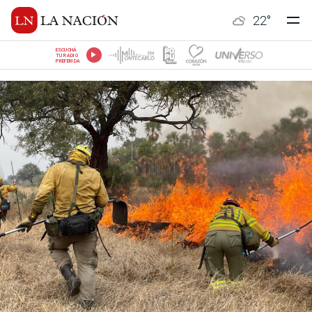
22
°
ESCUCHÁ
TU RADIO
PREFERIDA