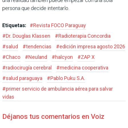
una realidad también puede empezar con una sola
persona que decide intentarlo.
Etiquetas:
#
Revista FOCO Paraguay
#
Dr. Douglas Klassen
#
Radioterapia Concordia
#
salud
#
tendencias
#
edición impresa agosto 2026
#
Chaco
#
Neuland
#
halcyon
#
ZAP X
#
radiocirugía cerebral
#
medicina cooperativa
#
salud paraguaya
#
Pablo Puku S.A.
#
primer servicio de ambulancia aérea para salvar
vidas
Déjanos tus comentarios en Voiz