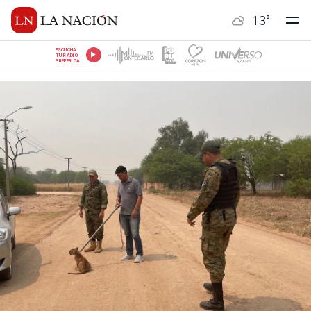
13
°
ESCUCHÁ
TU RADIO
PREFERIDA