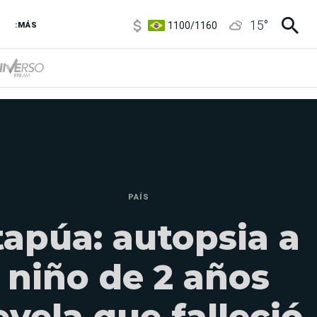
5900
/
5960
15
°
1100
/
1160
:MÁS
3,8
/
4
6850
/
7200
5900
/
5960
PAÍS
tapúa: autopsia a
niño de 2 años
evela que falleció