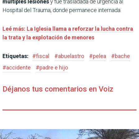
múltiples lesiones
y fue trasladada de urgencia al
Hospital del Trauma, donde permanece internada.
Leé más: La Iglesia llama a reforzar la lucha contra
la trata y la explotación de menores
Etiquetas:
#
fiscal
#
abuelastro
#
pelea
#
bache
#
accidente
#
padre e hijo
Déjanos tus comentarios en Voiz