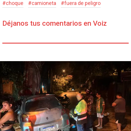
#
choque
#
camioneta
#
fuera de peligro
Déjanos tus comentarios en Voiz