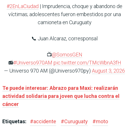
#2EnLaCiudad
| Imprudencia, choque y abandono de
víctimas; adolescentes fueron embestidos por una
camioneta en Curuguaty
📞 Juan Alcaraz, corresponsal
📺
@SomosGEN
📻
#Universo970AM
pic.twitter.com/TMcWbnA3fH
— Universo 970 AM (@Universo970py)
August 3, 2026
Te puede interesar: Abrazo para Maxi: realizarán
actividad solidaria para joven que lucha contra el
cáncer
Etiquetas:
#
accidente
#
Curuguaty
#
moto