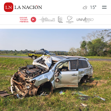
15
°
ESCUCHÁ
TU RADIO
PREFERIDA