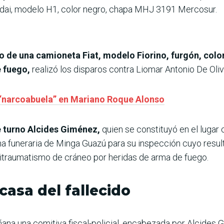
dai, modelo H1, color negro, chapa MHJ 3191 Mercosur.
 de una camioneta Fiat, modelo Fiorino, furgón, color
 fuego,
realizó los disparos contra Liomar Antonio De Oliv
a “narcoabuela” en Mariano Roque Alonso
e turno Alcides Giménez,
quien se constituyó en el lugar 
una funeraria de Minga Guazú para su inspección cuyo resu
litraumatismo de cráneo por heridas de arma de fuego.
casa del fallecido
na una comitiva fiscal-policial, encabezada por Alcides Gi