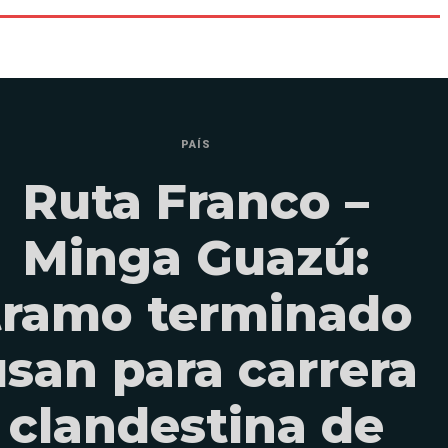
PAÍS
Ruta Franco –
Minga Guazú:
tramo terminado
usan para carrera
clandestina de