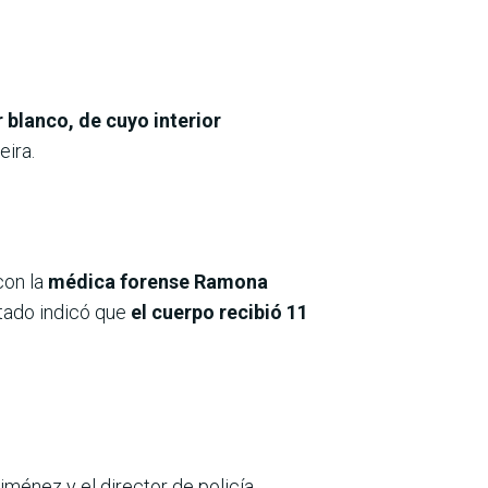
 blanco, de cuyo interior
eira.
con la
médica forense Ramona
ltado indicó que
el cuerpo recibió 11
ménez y el director de policía,