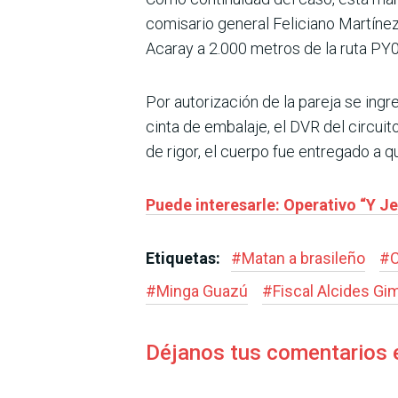
comisario general Feliciano Martínez
Acaray a 2.000 metros de la ruta PY0
Por autorización de la pareja se ingr
cinta de embalaje, el DVR del circuito
de rigor, el cuerpo fue entregado a q
Puede interesarle: Operativo “Y Je
Etiquetas:
#
Matan a brasileño
#
C
#
Minga Guazú
#
Fiscal Alcides G
Déjanos tus comentarios 