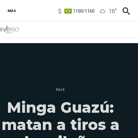
1100
/
1160
16
°
3,8
/
4
:MÁS
6850
/
7200
5900
/
5960
PAÍS
Minga Guazú:
matan a tiros a