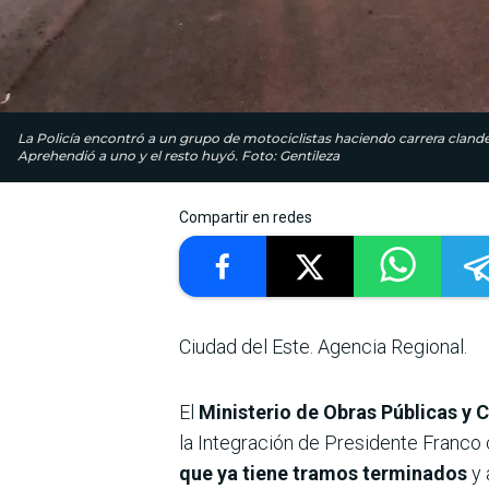
La Policía encontró a un grupo de motociclistas haciendo carrera clande
Aprehendió a uno y el resto huyó. Foto: Gentileza
Compartir en redes
Ciudad del Este. Agencia Regional.
El
Ministerio de Obras Públicas y
la Integración de Presidente Franco 
que ya tiene tramos terminados
y 