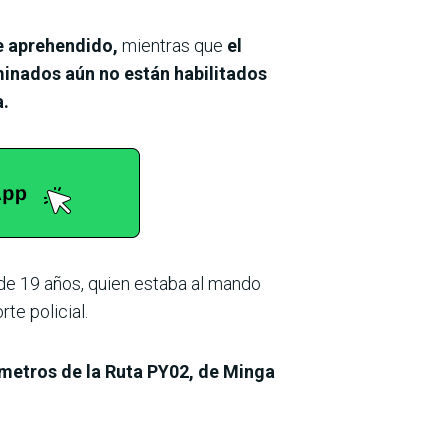
e aprehendido,
mientras que
el
inados aún no están habilitados
a.
, de 19 años, quien estaba al mando
e policial.
l metros de la Ruta PY02, de Minga