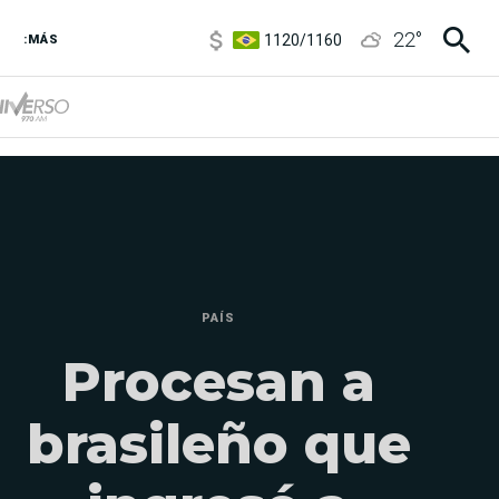
1120
/
1160
22
°
3,6
/
3,9
:MÁS
6850
/
7200
5920
/
5970
PAÍS
Procesan a
brasileño que