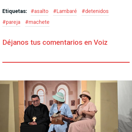
Etiquetas:
#
asalto
#
Lambaré
#
detenidos
#
pareja
#
machete
Déjanos tus comentarios en Voiz