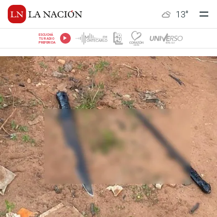
13
°
ESCUCHÁ
TU RADIO
PREFERIDA