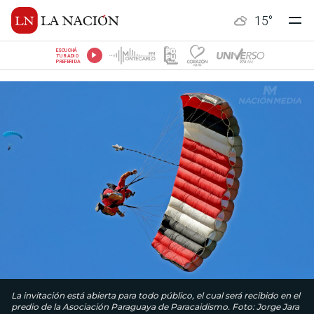
15
°
ESCUCHÁ
TU RADIO
PREFERIDA
La invitación está abierta para todo público, el cual será recibido en el
predio de la Asociación Paraguaya de Paracaidismo. Foto: Jorge Jara