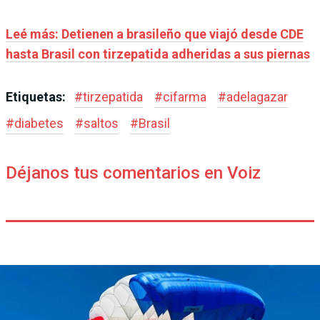
Leé más: Detienen a brasileño que viajó desde CDE
hasta Brasil con tirzepatida adheridas a sus piernas
Etiquetas:
#
tirzepatida
#
cifarma
#
adelagazar
#
diabetes
#
saltos
#
Brasil
Déjanos tus comentarios en Voiz