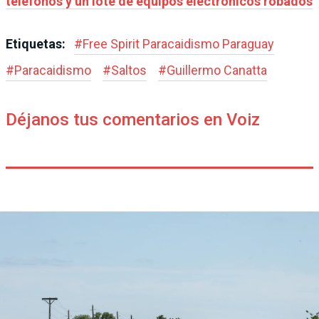
teléfonos y un lote de equipos electrónicos robados
Etiquetas:
#
Free Spirit Paracaidismo Paraguay
#
Paracaidismo
#
Saltos
#
Guillermo Canatta
Déjanos tus comentarios en Voiz