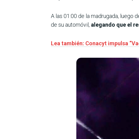
A las 01:00 de la madrugada, luego d
de su automóvil,
alegando que el re
Lea también: Conacyt impulsa “Va