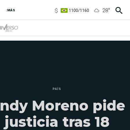
1100
/
1160
28
°
3,8
/
4
:MÁS
6850
/
7200
5900
/
5960
PAÍS
ndy Moreno pide
justicia tras 18