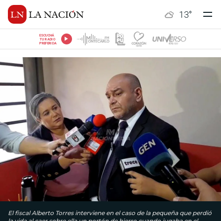
13
°
ESCUCHÁ
TU RADIO
PREFERIDA
El fiscal Alberto Torres interviene en el caso de la pequeña que perdió
la vida al caer sobre ella un portón de hierro cuando jugaba en el