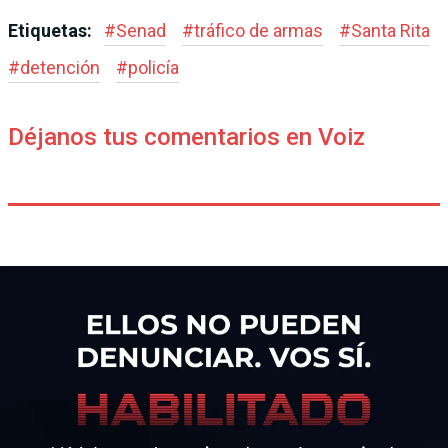
Etiquetas:
#
Senad
#
tráfico de armas
#
Santa Rita
#
detención
#
policía
Déjanos tus comentarios en Voiz