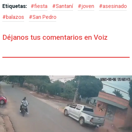
Etiquetas:
#
fiesta
#
Santaní
#
joven
#
asesinado
#
balazos
#
San Pedro
Déjanos tus comentarios en Voiz