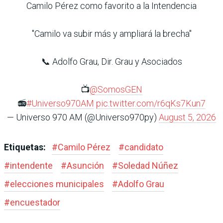
Camilo Pérez como favorito a la Intendencia
"Camilo va subir más y ampliará la brecha"
📞 Adolfo Grau, Dir. Grau y Asociados
📺
@SomosGEN
📻
#Universo970AM
pic.twitter.com/r6qKs7Kun7
— Universo 970 AM (@Universo970py)
August 5, 2026
Etiquetas:
#
Camilo Pérez
#
candidato
#
intendente
#
Asunción
#
Soledad Núñez
#
elecciones municipales
#
Adolfo Grau
#
encuestador