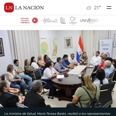
21
°
ESCUCHÁ
TU RADIO
PREFERIDA
La ministra de Salud, María Teresa Barán, recibió a los representantes