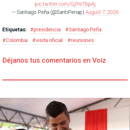
pic.twitter.com/GjlYeTbpAj
— Santiago Peña (@SantiPenap)
August 7, 2026
Etiquetas:
#
presidencia
#
Santiago Peña
#
Colombia
#
visita oficial
#
reuniones
Déjanos tus comentarios en Voiz