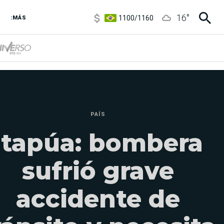
1100
/
1160
16
°
3,8
/
4
:MÁS
6850
/
7200
5900
/
5960
PAÍS
Itapúa: bombera
sufrió grave
accidente de