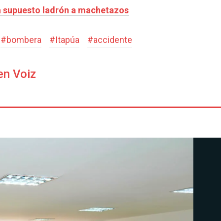
a supuesto ladrón a machetazos
#
bombera
#
Itapúa
#
accidente
en Voiz