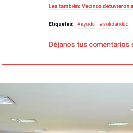
Lea también: Vecinos detuvieron 
Etiquetas:
#
ayuda
#
solidaridad
Déjanos tus comentarios 