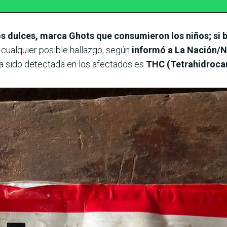
os dulces, marca Ghots que consumieron los niños; si b
cualquier posible hallazgo, según
informó a La Nación/N
a sido detectada en los afectados es
THC (Tetrahidrocan