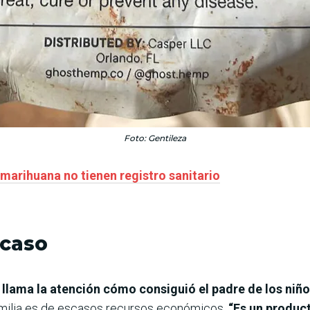
Foto: Gentileza
marihuana no tienen registro sanitario
scaso
e llama la atención cómo consiguió el padre de los niñ
amilia es de escasos recursos económicos.
“Es un product