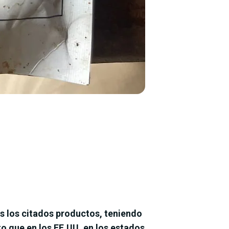
os los citados productos, teniendo
o que en los EE.UU, en los estados