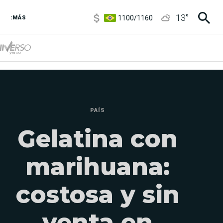
1100
/
1160
13
°
3,8
/
4
:MÁS
6850
/
7200
5900
/
5960
PAÍS
Gelatina con
marihuana:
costosa y sin
venta en