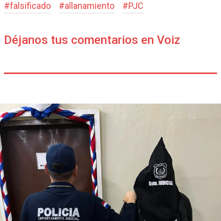
#
falsificado
#
allanamiento
#
PJC
Déjanos tus comentarios en Voiz