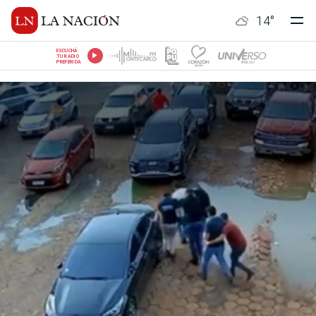
14
°
ESCUCHÁ
TU RADIO
PREFERIDA