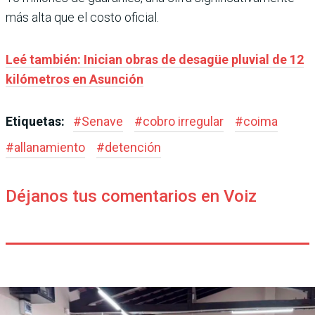
más alta que el costo oficial.
Leé también: Inician obras de desagüe pluvial de 12
kilómetros en Asunción
Etiquetas:
#
Senave
#
cobro irregular
#
coima
#
allanamiento
#
detención
Déjanos tus comentarios en Voiz