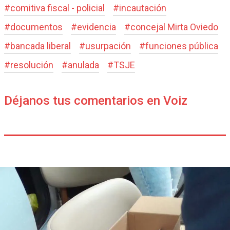
#
comitiva fiscal - policial
#
incautación
#
documentos
#
evidencia
#
concejal Mirta Oviedo
#
bancada liberal
#
usurpación
#
funciones pública
#
resolución
#
anulada
#
TSJE
Déjanos tus comentarios en Voiz