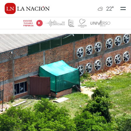
22
°
ESCUCHÁ
TU RADIO
PREFERIDA