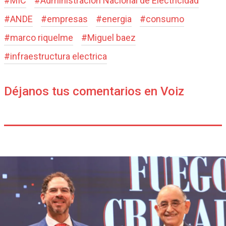
#
MIC
#
Administración Nacional de Electricidad
#
ANDE
#
empresas
#
energia
#
consumo
#
marco riquelme
#
Miguel baez
#
infraestructura electrica
Déjanos tus comentarios en Voiz