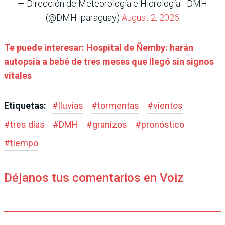
— Dirección de Meteorología e Hidrología - DMH
(@DMH_paraguay)
August 2, 2026
Te puede interesar: Hospital de Ñemby: harán
autopsia a bebé de tres meses que llegó sin signos
vitales
Etiquetas:
#
lluvias
#
tormentas
#
vientos
#
tres días
#
DMH
#
granizos
#
pronóstico
#
tiempo
Déjanos tus comentarios en Voiz