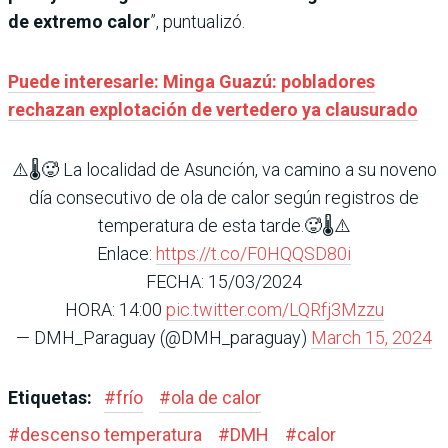
de extremo calor
”, puntualizó.
Puede interesarle: Minga Guazú: pobladores
rechazan explotación de vertedero ya clausurado
⚠️🌡️🥵 La localidad de Asunción, va camino a su noveno
día consecutivo de ola de calor según registros de
temperatura de esta tarde.🥵🌡️⚠️
Enlace:
https://t.co/F0HQQSD80i
FECHA: 15/03/2024
HORA: 14:00
pic.twitter.com/LQRfj3Mzzu
— DMH_Paraguay (@DMH_paraguay)
March 15, 2024
Etiquetas:
#
frío
#
ola de calor
#
descenso temperatura
#
DMH
#
calor