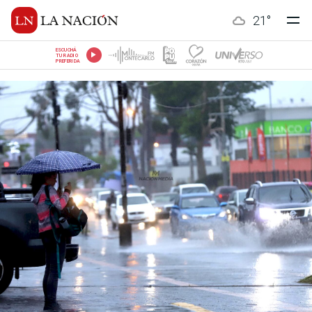
21
°
ESCUCHÁ
TU RADIO
PREFERIDA