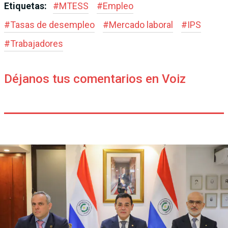
Etiquetas:
#
MTESS
#
Empleo
#
Tasas de desempleo
#
Mercado laboral
#
IPS
#
Trabajadores
Déjanos tus comentarios en Voiz