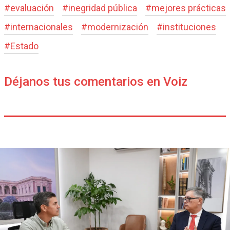
#
evaluación
#
inegridad pública
#
mejores prácticas
#
internacionales
#
modernización
#
instituciones
#
Estado
Déjanos tus comentarios en Voiz