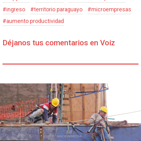
#
ingreso
#
territorio paraguayo
#
microempresas
#
aumento productividad
Déjanos tus comentarios en Voiz