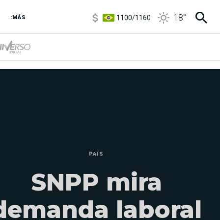
1100
/
1160
18
°
3,8
/
4
:MÁS
6850
/
7200
5900
/
5960
PAÍS
SNPP mira
demanda laboral