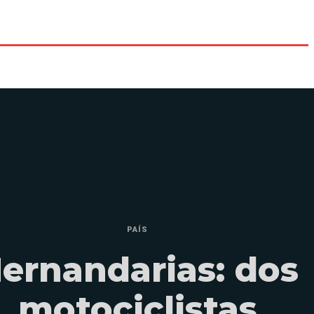
PAÍS
ernandarias: dos
motociclistas