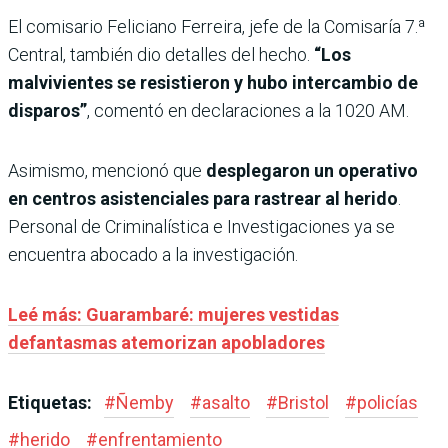
El comisario Feliciano Ferreira, jefe de la Comisaría 7.ª
Central, también dio detalles del hecho.
“Los
malvivientes se resistieron y hubo intercambio de
disparos”
, comentó en declaraciones a la 1020 AM.
Asimismo, mencionó que
desplegaron un operativo
en centros asistenciales para rastrear al herido
.
Personal de Criminalística e Investigaciones ya se
encuentra abocado a la investigación.
Leé más: Guarambaré: mujeres vestidas
defantasmas atemorizan apobladores
Etiquetas:
#
Ñemby
#
asalto
#
Bristol
#
policías
#
herido
#
enfrentamiento