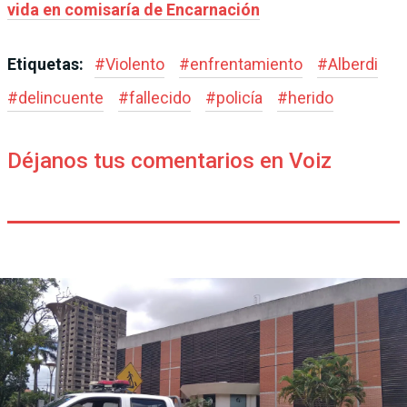
vida en comisaría de Encarnación
Etiquetas:
#
Violento
#
enfrentamiento
#
Alberdi
#
delincuente
#
fallecido
#
policía
#
herido
Déjanos tus comentarios en Voiz