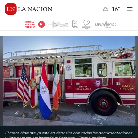
16
°
ESCUCHÁ
TU RADIO
PREFERIDA
El carro hidrante ya está en depósito con todas las documentaciones
y listo para ser embarcado al Paraguay. Foto: Gentileza