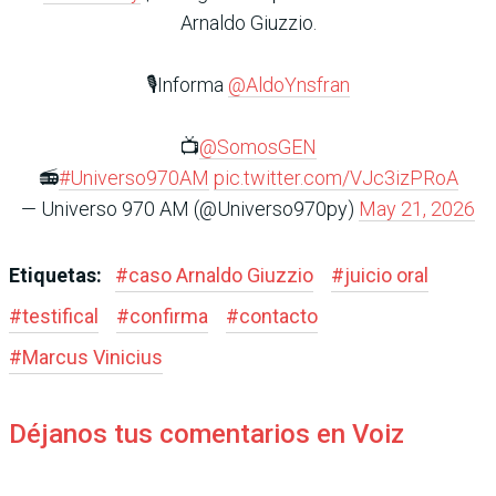
Arnaldo Giuzzio.
🎙️Informa
@AldoYnsfran
📺
@SomosGEN
📻
#Universo970AM
pic.twitter.com/VJc3izPRoA
— Universo 970 AM (@Universo970py)
May 21, 2026
Etiquetas:
#
caso Arnaldo Giuzzio
#
juicio oral
#
testifical
#
confirma
#
contacto
#
Marcus Vinicius
Déjanos tus comentarios en Voiz